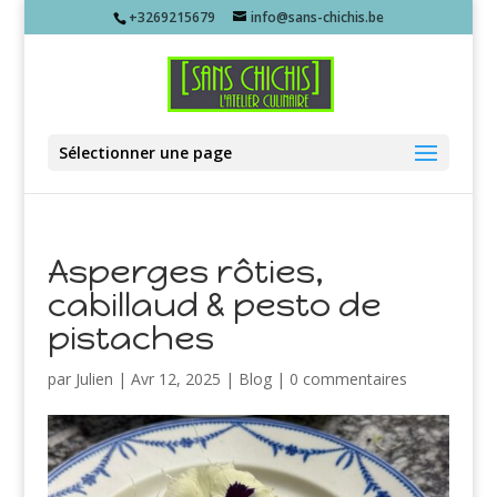
+3269215679
info@sans-chichis.be
Sélectionner une page
Asperges rôties,
cabillaud & pesto de
pistaches
par
Julien
|
Avr 12, 2025
|
Blog
|
0 commentaires