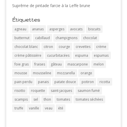
Suprême de pintade farcie à la Leffe brune
Étiquettes
agneau
ananas
asperges
avocats
biscuits
butternut
cabillaud
champignons
chocolat
chocolat blanc
citron
courge
crevettes
crème
crème pâtissière
cucurbitacées
espuma
espumas
foie gras
fraises
gâteau
mascarpone
melon
mousse
mousseline
mozzarella
orange
pain perdu
panais
patate douce
potiron
ricotta
risotto
roquette
saint-jacques
saumon fumé
scampis
sel
thon
tomates
tomates séchées
truffe
vanille
veau
été