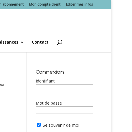
n abonnement
Mon Compte client
Editer mes infos
issances
Contact
Connexion
Identifiant
our
Mot de passe
Se souvenir de moi