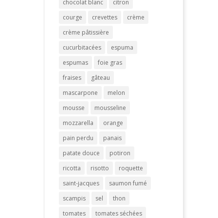
chocolat blanc
citron
courge
crevettes
crème
crème pâtissière
cucurbitacées
espuma
espumas
foie gras
fraises
gâteau
mascarpone
melon
mousse
mousseline
mozzarella
orange
pain perdu
panais
patate douce
potiron
ricotta
risotto
roquette
saint-jacques
saumon fumé
scampis
sel
thon
tomates
tomates séchées