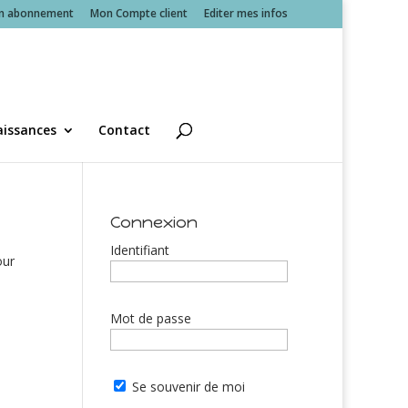
n abonnement
Mon Compte client
Editer mes infos
issances
Contact
Connexion
Identifiant
our
Mot de passe
Se souvenir de moi