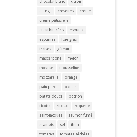
chocolat blanc
citron
courge
crevettes
crème
crème pâtissière
cucurbitacées
espuma
espumas
foie gras
fraises
gâteau
mascarpone
melon
mousse
mousseline
mozzarella
orange
pain perdu
panais
patate douce
potiron
ricotta
risotto
roquette
saint-jacques
saumon fumé
scampis
sel
thon
tomates
tomates séchées