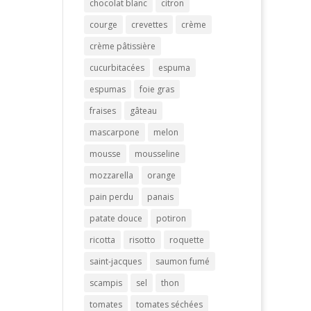
chocolat blanc
citron
courge
crevettes
crème
crème pâtissière
cucurbitacées
espuma
espumas
foie gras
fraises
gâteau
mascarpone
melon
mousse
mousseline
mozzarella
orange
pain perdu
panais
patate douce
potiron
ricotta
risotto
roquette
saint-jacques
saumon fumé
scampis
sel
thon
tomates
tomates séchées