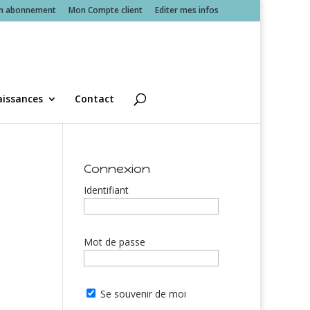
n abonnement
Mon Compte client
Editer mes infos
issances
Contact
Connexion
Identifiant
Mot de passe
Se souvenir de moi