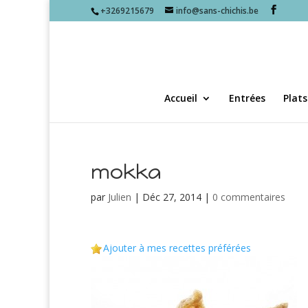
+3269215679
info@sans-chichis.be
Accueil
Entrées
Plats
mokka
par
Julien
|
Déc 27, 2014
|
0 commentaires
Ajouter à mes recettes préférées