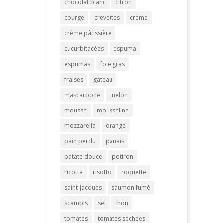
chocolat blanc
citron
courge
crevettes
crème
crème pâtissière
cucurbitacées
espuma
espumas
foie gras
fraises
gâteau
mascarpone
melon
mousse
mousseline
mozzarella
orange
pain perdu
panais
patate douce
potiron
ricotta
risotto
roquette
saint-jacques
saumon fumé
scampis
sel
thon
tomates
tomates séchées