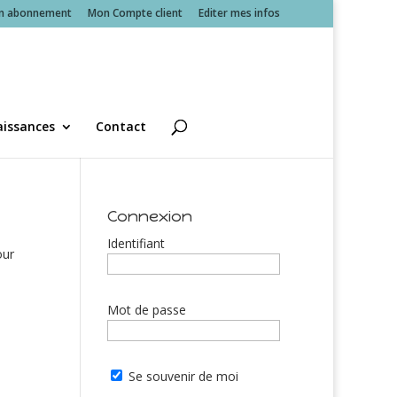
n abonnement
Mon Compte client
Editer mes infos
issances
Contact
Connexion
Identifiant
our
Mot de passe
Se souvenir de moi