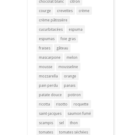
chocolat blanc
citron
courge
crevettes
crème
crème pâtissière
cucurbitacées
espuma
espumas
foie gras
fraises
gâteau
mascarpone
melon
mousse
mousseline
mozzarella
orange
pain perdu
panais
patate douce
potiron
ricotta
risotto
roquette
saint-jacques
saumon fumé
scampis
sel
thon
tomates
tomates séchées