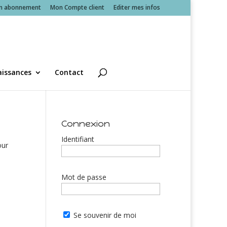
n abonnement
Mon Compte client
Editer mes infos
issances
Contact
Connexion
Identifiant
our
Mot de passe
Se souvenir de moi