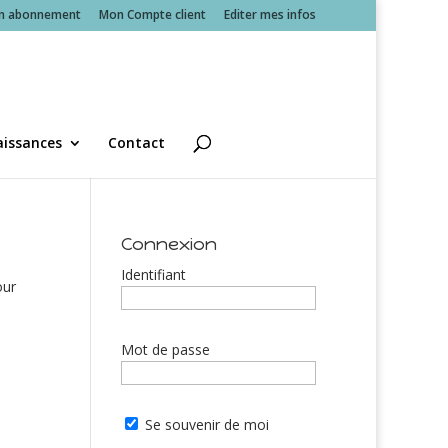
n abonnement
Mon Compte client
Editer mes infos
issances
Contact
Connexion
Identifiant
our
Mot de passe
Se souvenir de moi