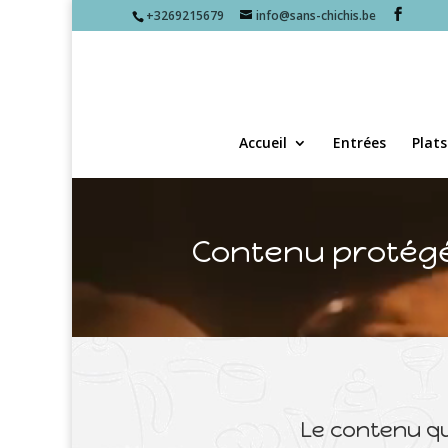
+3269215679
info@sans-chichis.be
Accueil
Entrées
Plats
Lecteur
vidéo
Contenu protég
Le contenu q